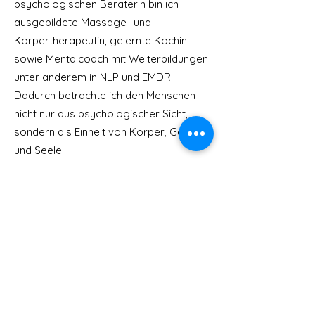
psychologischen Beraterin bin ich
ausgebildete Massage- und
Körpertherapeutin, gelernte Köchin
sowie Mentalcoach mit Weiterbildungen
unter anderem in NLP und EMDR.
Dadurch betrachte ich den Menschen
nicht nur aus psychologischer Sicht,
sondern als Einheit von Körper, Geist
und Seele.
Ich bin überzeugt, dass nachhaltige
Entwicklung dort beginnt, wo wir lernen,
uns selbst wieder zuzuhören – unserem
Verstand ebenso wie unserem Herzen
und unserer Körperintelligenz.
Es erfüllt mich mit Freude, Menschen ein
Stück auf ihrem Weg begleiten zu
dürfen und mitzuerleben, wie Vertrauen,
innere Stärke und Klarheit wachsen.